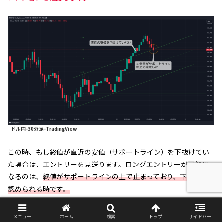
ドル円-30分足-TradingView
この時、もし終値が直近の安値（サポートライン）を下抜けてい
た場合は、エントリーを見送ります。ロングエントリーが可能に
なるのは、
終値がサポートラインの上で止まっており、下ヒゲが
認められる時です。
メニュー
ホーム
検索
トップ
サイドバー
プライスアクションに関しては、下位足のセットア