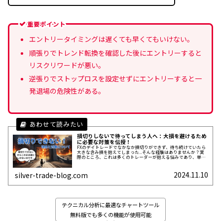
重要ポイント
エントリータイミングは遅くても早くてもいけない。
順張りでトレンド転換を確認した後にエントリーすると
リスクリワードが悪い。
逆張りでストップロスを設定せずにエントリーすると一
発退場の危険性がある。
損切りしないで待ってしまう人へ：大損を避けるため
に必要な対策を伝授！
FXのデイトレードでなかなか損切りができず、待ち続けていたら
大きな含み損を抱えてしまった...そんな経験はありませんか？実
際のところ、これは多くのトレーダーが抱える悩みであり、単な
る気持ちの問題ではなく、値動きの特性を正しく理解できていな
いことが原因のひとつです。今回の記事では、損切りが難しい理
由を深掘りし、値動きを正確に把握することで可能となる対策を
2024.11.10
silver-trade-blog.com
お伝えします。これを知れば...
テクニカル分析に最適なチャートツール
無料版でも多くの機能が使用可能