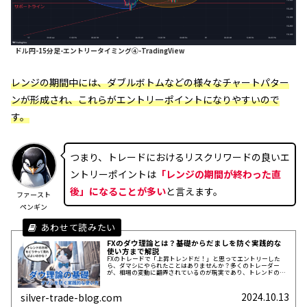
ドル円-15分足-エントリータイミング④-TradingView
レンジの期間中には、ダブルボトムなどの様々なチャートパター
ンが形成され、これらがエントリーポイントになりやすいので
す。
つまり、トレードにおけるリスクリワードの良いエ
ントリーポイントは
「レンジの期間が終わった直
後」になることが多い
と言えます。
ファースト
ペンギン
FXのダウ理論とは？基礎からだましを防ぐ実践的な
使い方まで解説
FXのトレードで「上昇トレンドだ！」と思ってエントリーした
ら、ダマシにやられたことはありませんか？多くのトレーダー
が、相場の変動に翻弄されているのが現実であり、トレンドの流
れを正確に読み解くことはとても難しいのです。私もトレードを
始めた当初は、トレンドの見方が分からず悩みましたが、ダウ理
論を理解し、その欠点を知ることで、予測が可能になりました。
2024.10.13
silver-trade-blog.com
この記事ではダウ理論の基礎から、ダ...