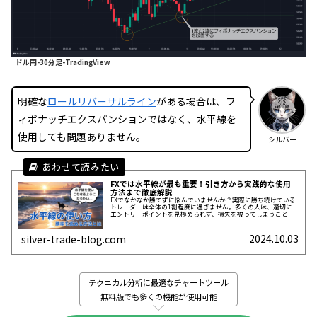
ドル円-30分足-TradingView
明確な
ロールリバーサルライン
がある場合は、フ
ィボナッチエクスパンションではなく、水平線を
使用しても問題ありません。
シルバー
FXでは水平線が最も重要！引き方から実践的な使用
方法まで徹底解説
FXでなかなか勝てずに悩んでいませんか？実際に勝ち続けている
トレーダーは全体の1割程度に過ぎません。多くの人は、適切に
エントリーポイントを見極められず、損失を被ってしまうことが
多いのです。しかし、正しい水平線の使い方を学ぶことで、あな
たのトレード成績は劇的に向上する可能性があります。私は以前
より水平線を活用してデイトレードを行っており、安定して利益
2024.10.03
silver-trade-blog.com
を出すことができています。この...
テクニカル分析に最適なチャートツール
無料版でも多くの機能が使用可能